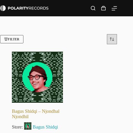
Skip
to
Shopping
content
cart
FILTER
Bagus Shidqi – Njondhal
Njondhil
Store:
Bagus Shidqi