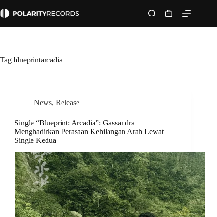
Skip
to
Shopping
content
cart
Tag
blueprintarcadia
News
,
Release
Single “Blueprint: Arcadia”: Gassandra
Menghadirkan Perasaan Kehilangan Arah Lewat
Single Kedua