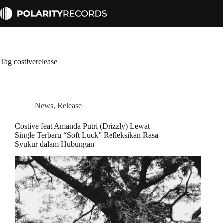
Skip
to
content
Tag
costiverelease
News
,
Release
Costive feat Amanda Putri (Drizzly) Lewat
Single Terbaru “Soft Luck” Refleksikan Rasa
Syukur dalam Hubungan