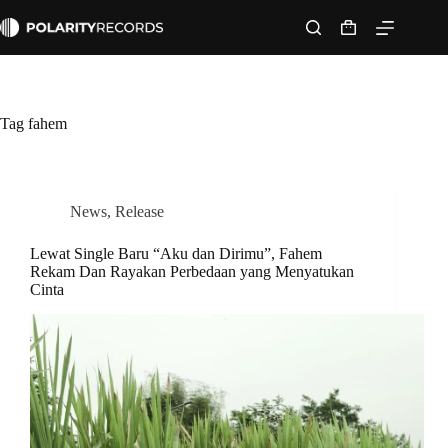
Skip
to
Shopping
content
cart
Tag
fahem
News
,
Release
Lewat Single Baru “Aku dan Dirimu”, Fahem
Rekam Dan Rayakan Perbedaan yang Menyatukan
Cinta