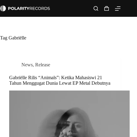
Skip
to
Shopping
content
cart
Tag
Gabriëlle
News
,
Release
Gabriëlle Rilis “Animals”: Ketika Mahasiswi 21
Tahun Menggugat Dunia Lewat EP Metal Debutnya