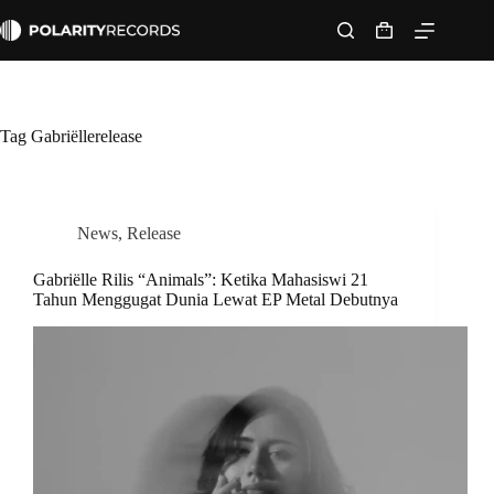
Skip
to
Shopping
content
cart
Tag
Gabriëllerelease
News
,
Release
Gabriëlle Rilis “Animals”: Ketika Mahasiswi 21
Tahun Menggugat Dunia Lewat EP Metal Debutnya