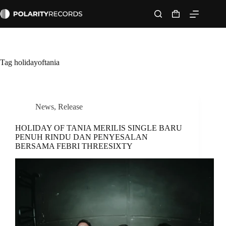
Skip
to
Shopping
content
cart
Tag
holidayoftania
News
,
Release
HOLIDAY OF TANIA MERILIS SINGLE BARU
PENUH RINDU DAN PENYESALAN
BERSAMA FEBRI THREESIXTY