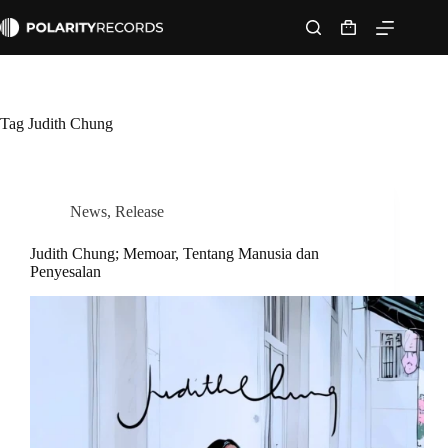
Skip
to
Shopping
content
cart
Tag
Judith Chung
News
,
Release
Judith Chung; Memoar, Tentang Manusia dan
Penyesalan