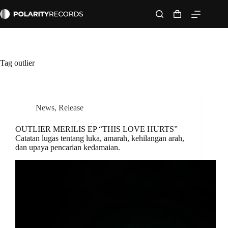
Skip
to
Shopping
content
cart
Tag
outlier
News
,
Release
OUTLIER MERILIS EP “THIS LOVE HURTS”
Catatan lugas tentang luka, amarah, kehilangan arah,
dan upaya pencarian kedamaian.