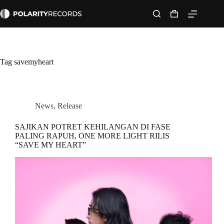
Skip
to
Shopping
content
cart
Tag
savemyheart
News
,
Release
SAJIKAN POTRET KEHILANGAN DI FASE
PALING RAPUH, ONE MORE LIGHT RILIS
“SAVE MY HEART”