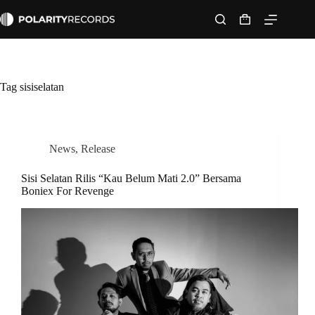
Skip
to
Shopping
content
cart
Tag
sisiselatan
News
,
Release
Sisi Selatan Rilis “Kau Belum Mati 2.0” Bersama
Boniex For Revenge