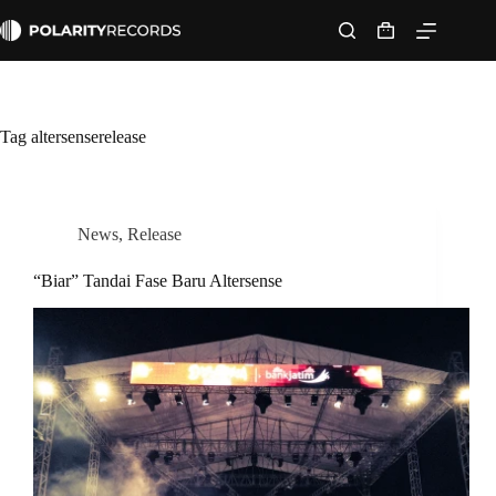
Skip
to
Shopping
content
cart
Tag
altersenserelease
News
,
Release
“Biar” Tandai Fase Baru Altersense