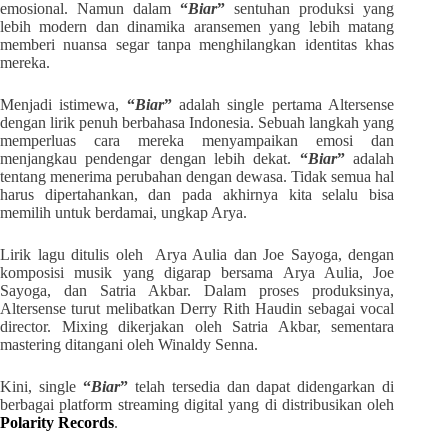
emosional. Namun dalam
“
Biar
”
sentuhan produksi yang
lebih modern dan dinamika aransemen yang lebih matang
memberi nuansa segar tanpa menghilangkan identitas khas
mereka.
Menjadi istimewa,
“
Biar
”
adalah single pertama Altersense
dengan lirik penuh berbahasa Indonesia. Sebuah langkah yang
memperluas cara mereka menyampaikan emosi dan
menjangkau pendengar dengan lebih dekat.
“
Biar
”
adalah
tentang menerima perubahan dengan dewasa. Tidak semua hal
harus dipertahankan, dan pada akhirnya kita selalu bisa
memilih untuk berdamai, ungkap Arya.
Lirik lagu ditulis oleh Arya Aulia dan Joe Sayoga, dengan
komposisi musik yang digarap bersama Arya Aulia, Joe
Sayoga, dan Satria Akbar. Dalam proses produksinya,
Altersense turut melibatkan Derry Rith Haudin sebagai vocal
director. Mixing dikerjakan oleh Satria Akbar, sementara
mastering ditangani oleh Winaldy Senna.
Kini, single
“
Biar
”
telah tersedia dan dapat didengarkan di
berbagai platform streaming digital yang di distribusikan oleh
Polarity Records
.