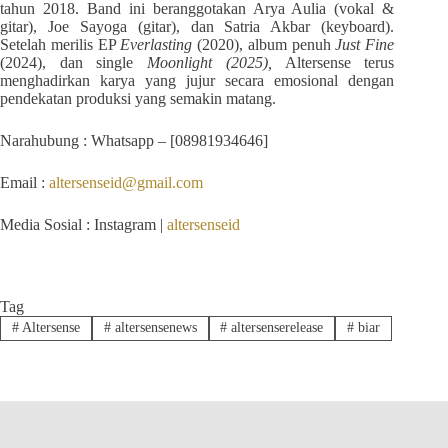
tahun 2018. Band ini beranggotakan Arya Aulia (vokal &
gitar), Joe Sayoga (gitar), dan Satria Akbar (keyboard).
Setelah merilis EP
Everlasting
(2020), album penuh
Just Fine
(2024), dan single
Moonlight (2025),
Altersense terus
menghadirkan karya yang jujur secara emosional dengan
pendekatan produksi yang semakin matang.
Narahubung : Whatsapp – [08981934646]
Email :
altersenseid@gmail.com
Media Sosial : Instagram |
altersenseid
Tag
#
Altersense
#
altersensenews
#
altersenserelease
#
biar