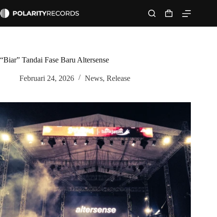
Skip
to
Shopping
content
cart
“Biar” Tandai Fase Baru Altersense
Februari 24, 2026
News
,
Release