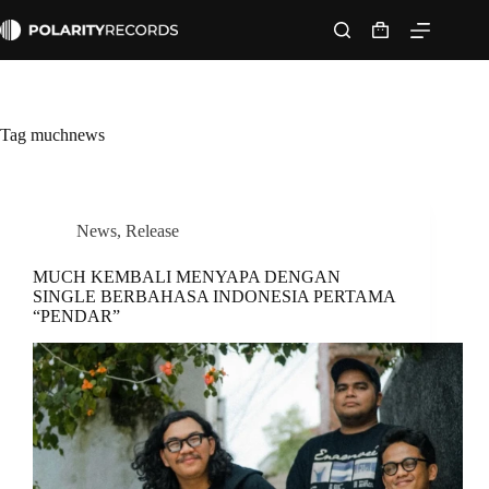
Skip
to
Shopping
content
cart
Tag
muchnews
News
,
Release
MUCH KEMBALI MENYAPA DENGAN
SINGLE BERBAHASA INDONESIA PERTAMA
“PENDAR”