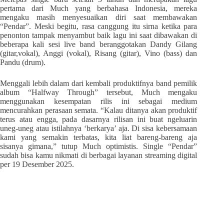
pertama dari Much yang berbahasa Indonesia, mereka
mengaku masih menyesuaikan diri saat membawakan
“Pendar”. Meski begitu, rasa canggung itu sirna ketika para
penonton tampak menyambut baik lagu ini saat dibawakan di
beberapa kali sesi live band beranggotakan Dandy Gilang
(gitar,vokal), Anggi (vokal), Risang (gitar), Vino (bass) dan
Pandu (drum).
Menggali lebih dalam dari kembali produktifnya band pemilik
album “Halfway Through” tersebut, Much mengaku
menggunakan kesempatan rilis ini sebagai medium
mencurahkan perasaan semata. “Kalau ditanya akan produktif
terus atau engga, pada dasarnya rilisan ini buat ngeluarin
uneg-uneg atau istilahnya ‘berkarya’ aja. Di sisa kebersamaan
kami yang semakin terbatas, kita liat bareng-bareng aja
sisanya gimana,” tutup Much optimistis. Single “Pendar”
sudah bisa kamu nikmati di berbagai layanan streaming digital
per 19 Desember 2025.