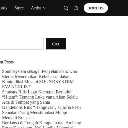
ords
Store
Artist
JOIN US
Shopping
cart
Cari
nt Posts
Soundsystem sebagai Penyelamatan: Una
Eterna Menemukan Kebebasan dalam
Kontradiksi Melalui SOUNDSYSTEM
EVANGELIST
Septears Rilis Lagu Keempat Berjudul
“Hitam”: Tentang Luka yang Akan Selalu
Ada di Tempat yang Sama
Dandelions Rilis “Hangover”, Euforia Pesta
Semalam Yang Menstimulasi Mimpi
Menjadi Rockstar
Berdansa di Tengah Keraguan dan Ambang
Batas Kesadaran, Nol Logika Mengajak