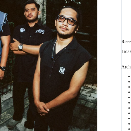
Rece
Tida
Arch