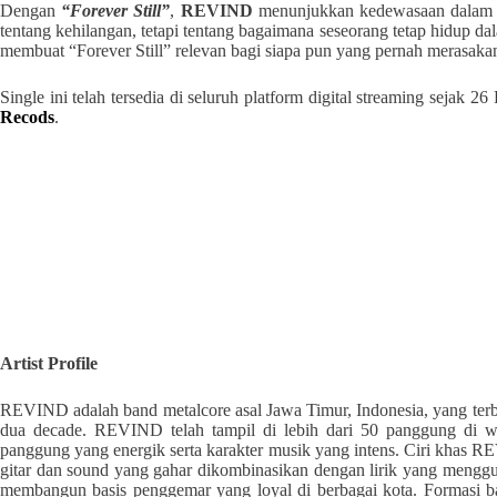
Dengan
“Forever Still”
,
REVIND
menunjukkan kedewasaan dalam pe
tentang kehilangan, tetapi tentang bagaimana seseorang tetap hidup da
membuat “Forever Still” relevan bagi siapa pun yang pernah merasak
Single ini telah tersedia di seluruh platform digital streaming sejak 2
Recods
.
Artist Profile
REVIND adalah band metalcore asal Jawa Timur, Indonesia, yang te
dua decade. REVIND telah tampil di lebih dari 50 panggung di wi
panggung yang energik serta karakter musik yang intens. Ciri khas REV
gitar dan sound yang gahar dikombinasikan dengan lirik yang menggu
membangun basis penggemar yang loyal di berbagai kota. Formasi band