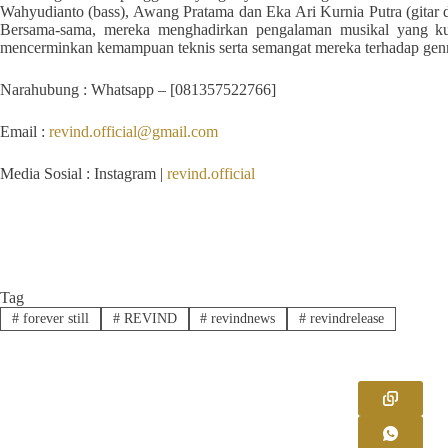
Wahyudianto (bass), Awang Pratama dan Eka Ari Kurnia Putra (gitar d
Bersama-sama, mereka menghadirkan pengalaman musikal yang ku
mencerminkan kemampuan teknis serta semangat mereka terhadap genr
Narahubung : Whatsapp – [081357522766]
Email :
revind.official@gmail.com
Media Sosial : Instagram |
revind.official
Tag
#
forever still
#
REVIND
#
revindnews
#
revindrelease