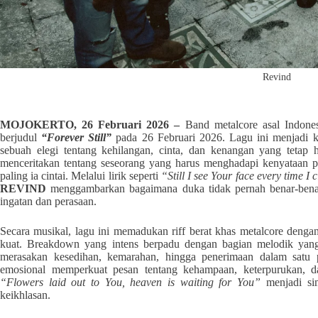
Revind
MOJOKERTO, 26 Februari 2026 –
Band metalcore asal Indone
berjudul
“Forever Still”
pada 26 Februari 2026. Lagu ini menjadi k
sebuah elegi tentang kehilangan, cinta, dan kenangan yang tetap 
menceritakan tentang seseorang yang harus menghadapi kenyataan p
paling ia cintai. Melalui lirik seperti
“Still I see Your face every time I
REVIND
menggambarkan bagaimana duka tidak pernah benar-bena
ingatan dan perasaan.
Secara musikal, lagu ini memadukan riff berat khas metalcore deng
kuat. Breakdown yang intens berpadu dengan bagian melodik yan
merasakan kesedihan, kemarahan, hingga penerimaan dalam satu 
emosional memperkuat pesan tentang kehampaan, keterpurukan, d
“Flowers laid out to You, heaven is waiting for You”
menjadi sim
keikhlasan.