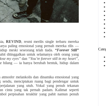
sia,
REVIND
, resmi merilis single terbaru mereka
arya paling emosional yang pernah mereka rilis —
Cate
hidup meski seseorang telah tiada.
“Forever Still”
ahit ditinggalkan untuk selamanya oleh orang yang
 close my eyes”
dan
“You’re forever still in my heart”
,
r hilang — ia hanya berubah bentuk, hidup dalam
an atmosfer melankolis dan dinamika emosional yang
g sendu, menciptakan ruang bagi pendengar untuk
perjalanan yang utuh. Vokal yang penuh tekanan
an cinta yang tak pernah padam. Kalimat seperti
bol perpisahan terakhir yang pahit namun penuh