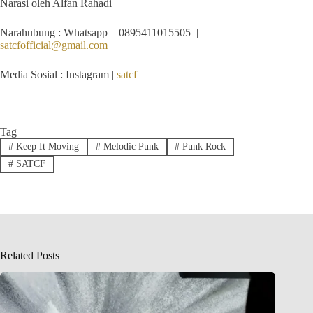
Narasi oleh Alfan Rahadi
Narahubung : Whatsapp – 0895411015505 |
satcfofficial@gmail.com
Media Sosial : Instagram |
satcf
Tag
#
Keep It Moving
#
Melodic Punk
#
Punk Rock
#
SATCF
Related Posts