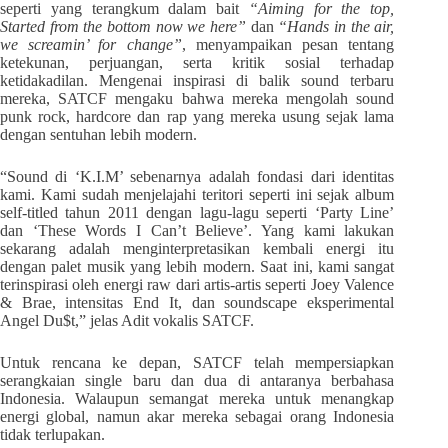
seperti yang terangkum dalam bait
“Aiming for the top,
Started from the bottom now we here”
dan
“Hands in the air,
we screamin’ for change”
, menyampaikan pesan tentang
ketekunan, perjuangan, serta kritik sosial terhadap
ketidakadilan. Mengenai inspirasi di balik sound terbaru
mereka, SATCF mengaku bahwa mereka mengolah sound
punk rock, hardcore dan rap yang mereka usung sejak lama
dengan sentuhan lebih modern.
“Sound di ‘K.I.M’ sebenarnya adalah fondasi dari identitas
kami. Kami sudah menjelajahi teritori seperti ini sejak album
self-titled tahun 2011 dengan lagu-lagu seperti ‘Party Line’
dan ‘These Words I Can’t Believe’. Yang kami lakukan
sekarang adalah menginterpretasikan kembali energi itu
dengan palet musik yang lebih modern. Saat ini, kami sangat
terinspirasi oleh energi raw dari artis-artis seperti Joey Valence
& Brae, intensitas End It, dan soundscape eksperimental
Angel Du$t,” jelas Adit vokalis SATCF.
Untuk rencana ke depan, SATCF telah mempersiapkan
serangkaian single baru dan dua di antaranya berbahasa
Indonesia. Walaupun semangat mereka untuk menangkap
energi global, namun akar mereka sebagai orang Indonesia
tidak terlupakan.