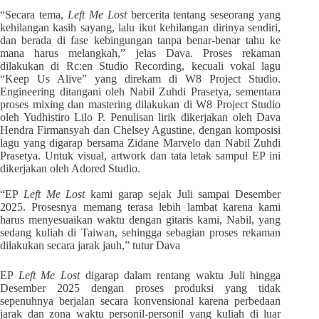
“Secara tema,
Left Me Lost
bercerita tentang seseorang yang
kehilangan kasih sayang, lalu ikut kehilangan dirinya sendiri,
dan berada di fase kebingungan tanpa benar-benar tahu ke
mana harus melangkah,” jelas Dava.
Proses rekaman
dilakukan di Rc:en Studio Recording, kecuali vokal lagu
“Keep Us Alive” yang direkam di W8 Project Studio.
Engineering ditangani oleh Nabil Zuhdi Prasetya, sementara
proses mixing dan mastering dilakukan di W8 Project Studio
oleh Yudhistiro Lilo P. Penulisan lirik dikerjakan oleh Dava
Hendra Firmansyah dan Chelsey Agustine, dengan komposisi
lagu yang digarap bersama Zidane Marvelo dan Nabil Zuhdi
Prasetya. Untuk visual, artwork dan tata letak sampul EP ini
dikerjakan oleh Adored Studio.
“EP
Left Me Lost
kami garap sejak Juli sampai Desember
2025. Prosesnya memang terasa lebih lambat karena kami
harus menyesuaikan waktu dengan gitaris kami, Nabil, yang
sedang kuliah di Taiwan, sehingga sebagian proses rekaman
dilakukan secara jarak jauh,” tutur Dava
EP
Left Me Lost
digarap dalam rentang waktu Juli hingga
Desember 2025 dengan proses produksi yang tidak
sepenuhnya berjalan secara konvensional karena perbedaan
jarak dan zona waktu personil-personil yang kuliah di luar