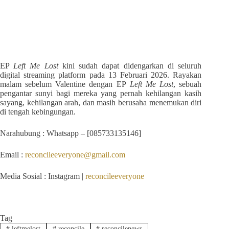
EP
Left Me Lost
kini sudah dapat didengarkan di seluruh
digital streaming platform pada 13 Februari 2026. Rayakan
malam sebelum Valentine dengan EP
Left Me Lost
, sebuah
pengantar sunyi bagi mereka yang pernah kehilangan kasih
sayang, kehilangan arah, dan masih berusaha menemukan diri
di tengah kebingungan.
Narahubung : Whatsapp – [0
85733135146
]
Email :
reconcileeveryone@gmail.com
Media Sosial : Instagram |
reconcileeveryone
Tag
#
leftmelost
#
reconcile
#
reconcilenews